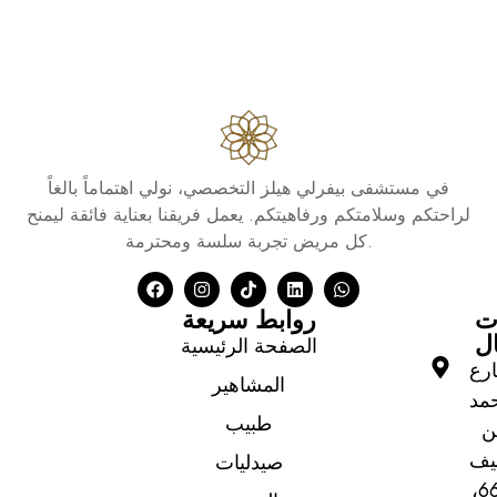
في مستشفى بيفرلي هيلز التخصصي، نولي اهتماماً بالغاً
لراحتكم وسلامتكم ورفاهيتكم. يعمل فريقنا بعناية فائقة ليمنح
كل مريض تجربة سلسة ومحترمة.
ت
روابط سريعة
ال
الصفحة الرئيسية
رع
المشاهير
مد
طبيب
ن
يف
صيدليات
669،