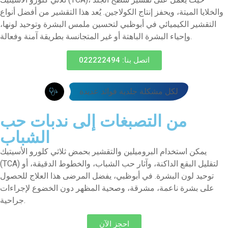
والخلايا الميتة، ويحفز إنتاج الكولاجين. يُعد هذا التقشير من أفضل أنواع
التقشير الكيميائي في أبوظبي لتحسين ملمس البشرة وتوحيد لونها،
وإحياء البشرة الباهتة أو غير المتجانسة بطريقة آمنة وفعالة.
اتصل بنا: 022222494
لكل مشكلة جلدية فوائد عديدة
من التصبغات إلى ندبات حب
الشباب
يمكن استخدام البروميلين والتقشير بحمض ثلاثي كلورو الأسيتيك
(TCA) لتقليل البقع الداكنة، وآثار حب الشباب، والخطوط الدقيقة، أو
توحيد لون البشرة. في أبوظبي، يفضل المرضى هذا العلاج للحصول
على بشرة ناعمة، مشرقة، وصحية المظهر دون الخضوع لإجراءات
جراحية.
احجز الآن