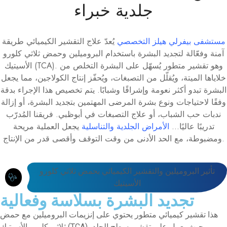
جلدية خبراء
مستشفى بيفرلي هيلز التخصصي
يُعدّ علاج التقشير الكيميائي طريقة
آمنة وفعّالة لتجديد البشرة باستخدام البروميلين وحمض ثلاثي كلورو
الأسيتيك (TCA). وهو تقشير متطور يُسهّل على البشرة التخلص من
خلاياها الميتة، ويُقلّل من التصبغات، ويُحفّز إنتاج الكولاجين، مما يجعل
البشرة تبدو أكثر نعومة وإشراقًا وشبابًا. يتم تخصيص هذا الإجراء بدقة
وفقًا لاحتياجات ونوع بشرة المرضى المهتمين بتجديد البشرة، أو إزالة
ندبات حب الشباب، أو علاج التصبغات في أبوظبي. فريقنا المُدرّب
تدريبًا عاليًا...
الأمراض الجلدية والتناسلية
يجعل العملية مريحة
ومضبوطة، مع الحد الأدنى من وقت التوقف وأقصى قدر من الإنتاج.
تأثير البروميلين والتقشير الكيميائي بحمض ثلاثي كلورو
الأسيتيك
تجديد البشرة بسلاسة وفعالية
هذا تقشير كيميائي متطور يحتوي على إنزيمات البروميلين مع حمض
ثلاثي كلورو الأسيتيك (TCA)، حيث يعمل على تقشير سطح الجلد