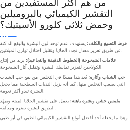
من هم أكثر المستفيدين من
التقشير الكيميائي بالبروميلين
وحمض ثلاثي كلورو الأسيتيك؟
فرط التصبغ والكلف:
يستهدف عدم توحد لون البشرة والبقع الداكنة
عن طريق تعزيز معدل تجدد الخلايا وتقليل اختلال توازن الميلانين.
علامات الشيخوخة (الخطوط الدقيقة والتجاعيد):
يزيد من إنتاج
الكولاجين لتعزيز تماسك البشرة وتقليل آثار الشيخوخة.
حب الشباب وآثاره:
يُعد هذا مفيدًا في التخلص من بقع حب الشباب
التي يصعب التخلص منها، كما أنه يزيل الندبات السطحية مما يجعل
البشرة تبدو أكثر نعومة.
ملمس خشن وبشرة باهتة:
يعمل على تقشير الخلايا الميتة ويمهّد
الطريق لبشرة نضرة ومتألقة.
وهذا ما يجعله أحد أفضل أنواع التقشير الكيميائي الطبي في أبو ظبي.