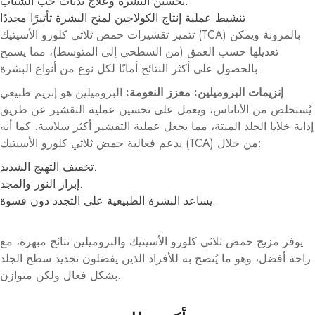
تحسين البشرة وعلاج ندبات حب الشباب.
تنشيط عملية إنتاج الكولاجين لمنح البشرة تأثيرًا مجددًا.
تتميز تقشيرات حمض ثلاثي كلورو الأسيتيك (TCA) بالمرونة ويمكن
تعديلها حسب العمق (من السطحي إلى المتوسط)، مما يسمح
بالحصول على أكثر النتائج أمانًا لكل نوع من أنواع البشرة.
إنزيمات البروميلين: معزز النعومة:
البروميلين هو إنزيم طبيعي
يُستخلص من الأناناس، ويعمل على تحسين عملية التقشير عن طريق
إذابة خلايا الجلد الميتة، مما يجعل عملية التقشير أكثر سلاسة. كما أنه
يدعم فعالية حمض ثلاثي كلورو الأسيتيك (TCA) من خلال:
تخفيف التهيج الشديد.
إبراز النور والمجد.
يساعد البشرة الطبيعية على التجدد دون قسوة.
يوفر مزيج حمض ثلاثي كلورو الأسيتيك والبروميلين نتائج مبهرة، مع
راحة أفضل، وهو ما يُنصح به للأفراد الذين يفضلون تجديد سطح الجلد
بشكل فعال ولكن متوازن.