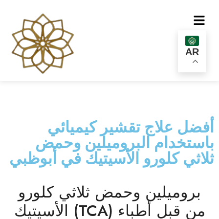
AR
أفضل علاج تقشير كيميائي
باستخدام البروميلين وحمض
ثلاثي كلورو الأسيتيك في أبوظبي
بروميلين وحمض ثلاثي كلورو
الأسيتيك (TCA) من قبل أطباء