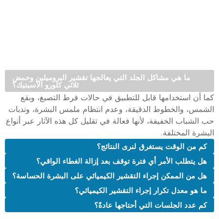
تُعدّ التقشيرات الكيميائية من أكثر الأسئلة شيوعاً بين المرضى في
أبوظبي. إليكم بعضاً من أشهرها، والتي توضح كيف يمكن استخدام
البروميلين وحمض ثلاثي كلورو الأسيتيك (TCA) لتجديد البشرة،
وعلاج التصبغات، وآثار حب الشباب.
ما هي مشاكل الجلد التي يعالجها تقشير البروميلين وحمض
ثلاثي كلورو الأسيتيك؟
كما أن استخدامها قابل للتطبيق في حالات فرط التصبغ، وبقع
الشمس، والخطوط الدقيقة، وعدم انتظام ملمس البشرة، وندبات
حب الشباب الخفيفة، لأنها فعالة في تقليل كل هذه الآثار عبر أنواع
البشرة المختلفة.
كم من الوقت يستغرق لنرى النتائج؟
هل يتطلب الأمر أي فترة توقف بعد إزالة الغطاء الواقي؟
هل من الممكن إجراء التقشير الكيميائي على البشرة الحساسة؟
ما هو معدل تكرار إجراء التقشير الكيميائي؟
كم عدد الجلسات التي أحتاجها عادةً؟