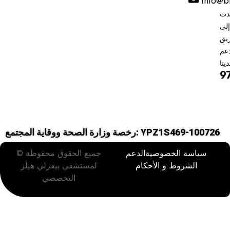
info@b
دث
إلى
يق
دعم
دينا
9
رخصة وزارة الصحة ووقاية المجتمع: YPZ1S469-100726
سياسة الخصوصية
الدعم
جميع الحقوق محفوظة ©
الشروط و الأحكام
لمستشفى بيفرلي هيلز
التخصصي