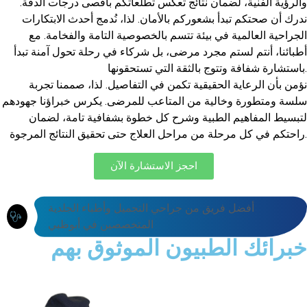
والرؤية الفنية، لضمان نتائج تعكس تطلعاتكم بأقصى درجات الدقة.
ندرك أن صحتكم تبدأ بشعوركم بالأمان. لذا، نُدمج أحدث الابتكارات
الجراحية العالمية في بيئة تتسم بالخصوصية التامة والفخامة. مع
أطبائنا، أنتم لستم مجرد مرضى، بل شركاء في رحلة تحول آمنة تبدأ
باستشارة شفافة وتتوج بالثقة التي تستحقونها.
نؤمن بأن الرعاية الحقيقية تكمن في التفاصيل. لذا، صممنا تجربة
سلسة ومتطورة وخالية من المتاعب للمرضى. يكرس خبراؤنا جهودهم
لتبسيط المفاهيم الطبية وشرح كل خطوة بشفافية تامة، لضمان
راحتكم في كل مرحلة من مراحل العلاج حتى تحقيق النتائج المرجوة.
احجز الاستشارة الآن
أفضل فريق من جراحي التجميل وأطباء الجلدية
المتخصصين في أبوظبي
خبرائك الطبيون الموثوق بهم