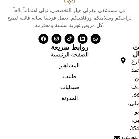
في مستشفى بيفرلي هيلز التخصصي، نولي اهتماماً بالغاً
لراحتكم وسلامتكم ورفاهيتكم. يعمل فريقنا بعناية فائقة ليمنح
كل مريض تجربة سلسة ومحترمة.
ت
روابط سريعة
ال
الصفحة الرئيسية
رع
المشاهير
مد
طبيب
ن
يف
صيدليات
669،
المدونة
صلى،
بو
ي،
354